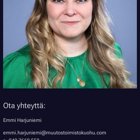
Ota yhteyttä:
Emmi Harjuniemi
emmi.harjuniemi@muutostoimistokuohu.com