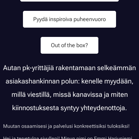
Pyydä inspiroiva puheenvuoro
Out of the box?
Autan pk-yrittäjiä rakentamaan selkeämmän
asiakashankinnan polun: kenelle myydään,
millä viestillä, missä kanavissa ja miten
kiinnostuksesta syntyy yhteydenottoja.
Muutan osaamisesi ja palvelusi konkreettisiksi tuloksiksi!
Hei ja tervetuloa sivulleni! Minun nimi on Emmi Harjuniemi