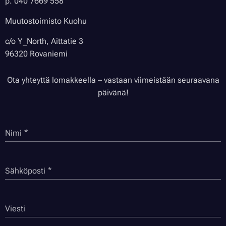
p. 040 7669 558
Muutostoimisto Kuohu
c/o Y_North,
Aittatie 3
96320 Rovaniemi
Ota yhteyttä lomakkeella – vastaan viimeistään seuraavana
päivänä!
Nimi
Sähköposti
Viesti