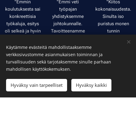
"Emmin
"Emmi veti
"Kiitos
koulutuksesta sai
työpajan
kokonaisuudesta.
konkreettisia
yhdistyksemme
Sinulta iso
työkaluja, esitys
johtokunnalle.
puristus monen
oli selkeä ja hyvin
Tavoitteenamme
tunnin
rakennettu. Emmi
oli muodostaa
valmennuksesta,
oli hyvin
yhteinen käsitys
mutta tämä
Käytämme evästeitä mahdollistaaksemme
perehtynyt
käsillä olevista
kokonaisuus oli
verkkosivustomme asianmukaisen toiminnan ja
toimialaamme ja
muutos- ja
meille erittäin
turvallisuuden sekä tarjotaksemme sinulle parhaan
kohdensi sisällön
kehittämistarpeis
tärkeä! Paljon
mahdollisen käyttökokemuksen.
ja esimerkit hyvin
ta sekä etsiä
todella arvokasta
meille sopiviksi.
ratkaisuja ja
herättelyä
Hyväksy vain tarpeelliset
Hyväksy kaikki
Koulutuksen
polkuja niiden
osaamisesta ja
tilaaminen,
toteuttamiseksi.
sen esittämisen
yhteydenpito ja
Työpaja oli
tärkeydestä
muut järjestelyt
erittäin
työnhaussa,
sujuivat
hedelmällinen.
rajojen
erinomaisesti.
Emmin välitön ja
rikkomista
Osallistujat olivat
ihmisläheinen ote
brändäyksen ja