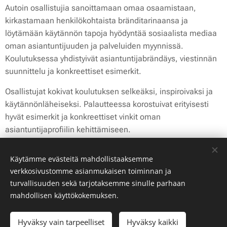
Autoin osallistujia sanoittamaan omaa osaamistaan,
kirkastamaan henkilökohtaista bränditarinaansa ja
löytämään käytännön tapoja hyödyntää sosiaalista mediaa
oman asiantuntijuuden ja palveluiden myynnissä.
Koulutuksessa yhdistyivät asiantuntijabrändäys, viestinnän
suunnittelu ja konkreettiset esimerkit.
Osallistujat kokivat koulutuksen selkeäksi, inspiroivaksi ja
käytännönläheiseksi. Palautteessa korostuivat erityisesti
hyvät esimerkit ja konkreettiset vinkit oman
asiantuntijaprofiilin kehittämiseen.
Käytämme evästeitä mahdollistaaksemme
verkkosivustomme asianmukaisen toiminnan ja
turvallisuuden sekä tarjotaksemme sinulle parhaan
mahdollisen käyttökokemuksen.
Evästeet
© Muutostoimisto Kuohu, 2026
Hyväksy vain tarpeelliset
Hyväksy kaikki