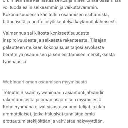
on, miten siitä kannattaa kertoa ja miten omaa osaamista
voi tuoda esiin selkeämmin ja vaikuttavammin.
Kokonaisuudessa käsiteltiin osaamisen esittämistä,
brändäystä ja portfoliotyöskentelyä käytännönläheisesti.
Valmennus sai kiitosta konkreettisuudesta,
inspiroivuudesta ja selkeästä rakenteesta. Tilaajan
palautteen mukaan kokonaisuus tarjosi arvokasta
herättelyä osaamisen ja sen esittämisen merkityksestä
työnhaussa.
Webinaari oman osaamisen myymisestä
Toteutin Sissarit ry webinaarin asiantuntijabrändin
rakentamisesta ja oman osaamisen myymisestä.
Kohderyhmänä olivat sisustussuunnittelijat ja alan
ammattilaiset, jotka halusivat tunnistaa omia
erottautumistekijöitään ja vahvistaa näkyvyyttään.