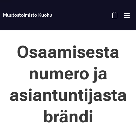
Muutostoimisto Kuohu
Osaamisesta
numero ja
asiantuntijasta
brändi