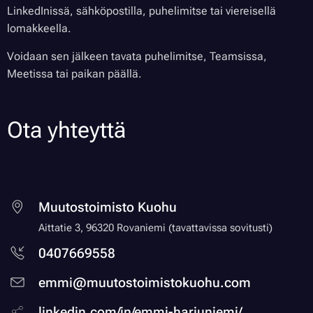
LinkedInissä, sähköpostilla, puhelimitse tai viereisellä
lomakkeella.
Voidaan sen jälkeen tavata puhelimitse, Teamsissa,
Meetissa tai paikan päällä.
Ota yhteyttä
Muutostoimisto Kuohu
Aittatie 3, 96320 Rovaniemi (tavattavissa sovitusti)
0407669558
emmi@muutostoimistokuohu.com
linkedin.com/in/emmi-harjuniemi/